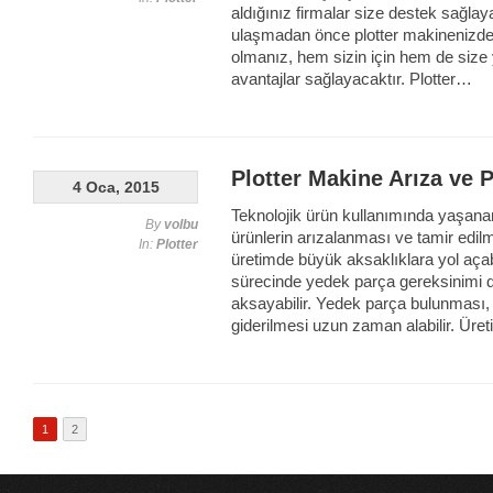
aldığınız firmalar size destek sağlay
ulaşmadan önce plotter makinenizde
olmanız, hem sizin için hem de size
avantajlar sağlayacaktır. Plotter…
Plotter Makine Arıza ve 
4 Oca, 2015
Teknolojik ürün kullanımında yaşanan 
By
volbu
ürünlerin arızalanması ve tamir edil
In:
Plotter
üretimde büyük aksaklıklara yol açabi
sürecinde yedek parça gereksinimi de
aksayabilir. Yedek parça bulunması, 
giderilmesi uzun zaman alabilir. Ür
1
2