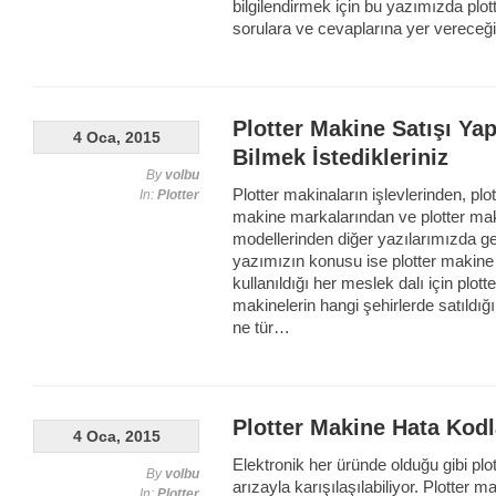
bilgilendirmek için bu yazımızda plott
sorulara ve cevaplarına yer vereceğ
Plotter Makine Satışı Ya
4 Oca, 2015
Bilmek İstedikleriniz
By
volbu
Plotter makinaların işlevlerinden, plo
In:
Plotter
makine markalarından ve plotter makin
modellerinden diğer yazılarımızda g
yazımızın konusu ise plotter makine s
kullanıldığı her meslek dalı için plott
makinelerin hangi şehirlerde satıldığı
ne tür…
Plotter Makine Hata Kodl
4 Oca, 2015
Elektronik her üründe olduğu gibi plo
By
volbu
arızayla karışılaşılabiliyor. Plotter 
In:
Plotter