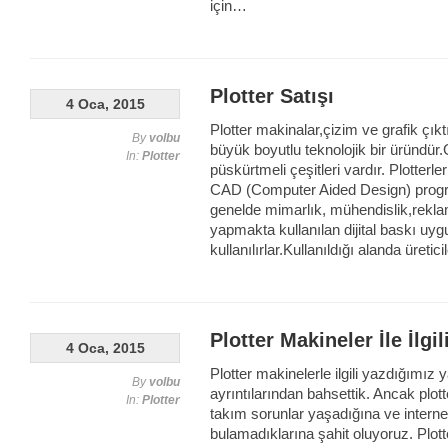
için…
Plotter Satışı
4 Oca, 2015
Plotter makinalar,çizim ve grafik çık
By
volbu
büyük boyutlu teknolojik bir üründ
In:
Plotter
püskürtmeli çeşitleri vardır. Plotter
CAD (Computer Aided Design) program
genelde mimarlık, mühendislik,rekla
yapmakta kullanılan dijital baskı uy
kullanılırlar.Kullanıldığı alanda üret
Plotter Makineler İle İlgi
4 Oca, 2015
Plotter makinelerle ilgili yazdığımız
By
volbu
ayrıntılarından bahsettik. Ancak plott
In:
Plotter
takım sorunlar yaşadığına ve internet ü
bulamadıklarına şahit oluyoruz. Plott