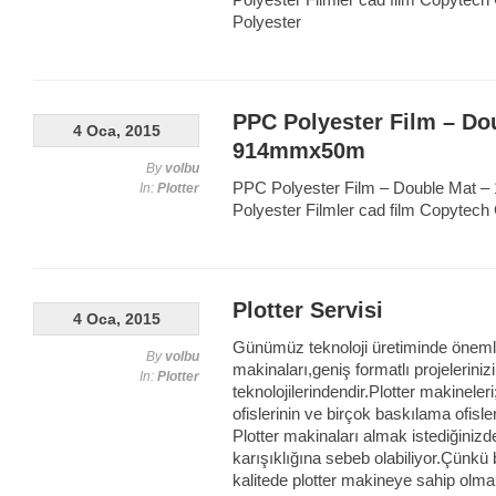
Polyester Filmler cad film Copytech
Polyester
PPC Polyester Film – Do
4 Oca, 2015
914mmx50m
By
volbu
PPC Polyester Film – Double Mat –
In:
Plotter
Polyester Filmler cad film Copytech
Plotter Servisi
4 Oca, 2015
Günümüz teknoloji üretiminde önemli 
By
volbu
makinaları,geniş formatlı projelerini
In:
Plotter
teknolojilerindendir.Plotter makinele
ofislerinin ve birçok baskılama ofisleri
Plotter makinaları almak istediğiniz
karışıklığına sebeb olabiliyor.Çünkü 
kalitede plotter makineye sahip olmak