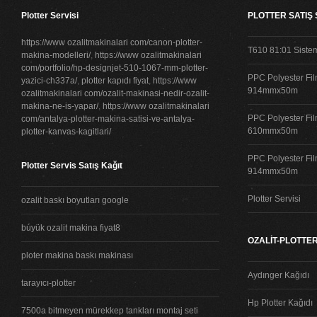
Plotter Servisi
PLOTTER SATIŞ
https://www ozalitmakinalari com/canon-plotter-
T610 81:01 Siste
makina-modelleri/
,
https://www ozalitmakinalari
com/portfolio/hp-designjet-510-1067-mm-plotter-
PPC Polyester Fil
yazici-ch337a/
,
plotter kapıdı fiyat
,
https://www
914mmx50m
ozalitmakinalari com/ozalit-makinasi-nedir-ozalit-
makina-ne-is-yapar/
,
https://www ozalitmakinalari
PPC Polyester Fil
com/antalya-plotter-makina-satisi-ve-antalya-
610mmx50m
plotter-kanvas-kagitlari/
PPC Polyester Fil
Plotter Servis Satış Kağıt
914mmx50m
Plotter Servisi
ozalit baskı boyutları google
búyük ozalit makina fiyat8
OZALİT-PLOTTER
ploter makina baskı makinası
Aydınger Kağıdı
tarayıcı-plotter
Hp Plotter Kağıdı
7500a bitmeyen mürekkep tankları montaj seti