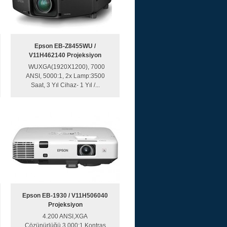
Epson EB-Z8455WU /
V11H462140 Projeksiyon
WUXGA(1920X1200), 7000
ANSI, 5000:1, 2x Lamp:3500
Saat, 3 Yıl Cihaz- 1 Yıl /...
Epson EB-1930 / V11H506040
Projeksiyon
4.200 ANSI,XGA
Çözünürlüğü,3.000:1 Kontras