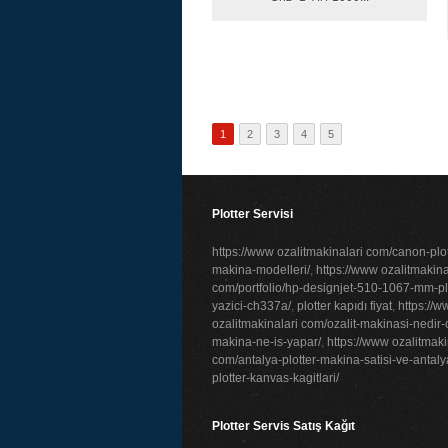
1
2
3
4
5
Plotter Servisi
https://www ozalitmakinalari com/canon-plot
makina-modelleri/
,
https://www ozalitmakina
com/portfolio/hp-designjet-510-1067-mm-plo
yazici-ch337a/
,
plotter kapıdı fiyat
,
https://
ozalitmakinalari com/ozalit-makinasi-nedir-o
makina-ne-is-yapar/
,
https://www ozalitmaki
com/antalya-plotter-makina-satisi-ve-antaly
plotter-kanvas-kagitlari/
Plotter Servis Satış Kağıt