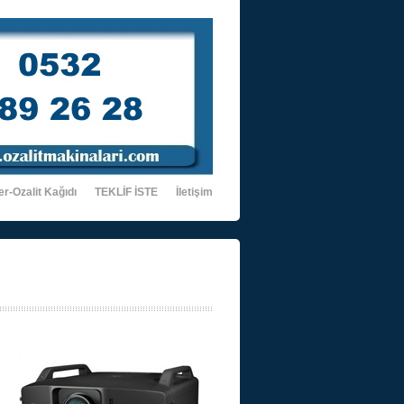
er-Ozalit Kağıdı
TEKLİF İSTE
İletişim