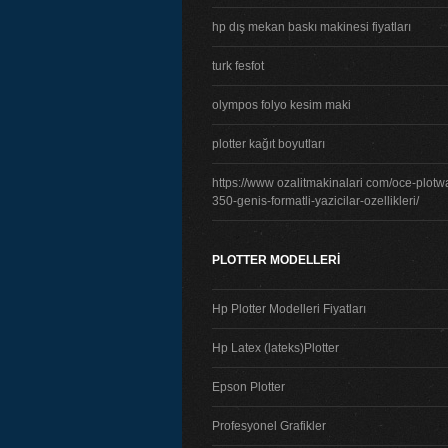
hp dış mekan baskı makinesi fiyatları
turk fesfot
olympos folyo kesim maki
plotter kağıt boyutları
https://www ozalitmakinalari com/oce-plotw
350-genis-formatli-yazicilar-ozellikleri/
PLOTTER MODELLERİ
Hp Plotter Modelleri Fiyatları
Hp Latex (lateks)Plotter
Epson Plotter
Profesyonel Grafikler