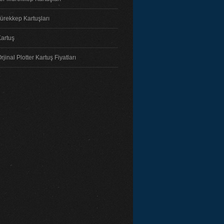
ürekkep Kartuşları
Kartuş
jinal Plotter Kartuş Fiyatları