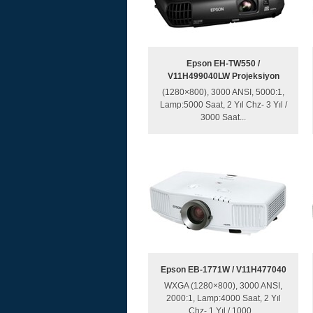
Epson EH-TW550 /
V11H499040LW Projeksiyon
(1280×800), 3000 ANSI, 5000:1,
Lamp:5000 Saat, 2 Yıl Chz- 3 Yıl /
3000 Saat...
Epson EB-1771W / V11H477040
WXGA (1280×800), 3000 ANSI,
2000:1, Lamp:4000 Saat, 2 Yıl
Chz- 1 Yıl / 1000...