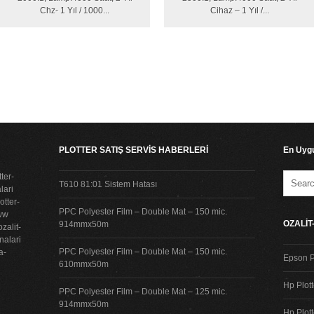
Chz- 1 Yıl / 1000...
Cihaz – 1 Yıl /...
PLOTTER SATIŞ SERVİS HABERLERİ
En Uygu
ter-
T610 81:01 Sistem Hatası
lari
tter-
PPC Polyester Film – Double Mat – 150 mic.
www
OZALİ
914mmx50m
zalit-
nalari
PPC Polyester Film – Double Mat – 150 mic.
a-
Epson P
610mmx50m
Hp Plot
PPC Polyester Film – Double Mat – 125 mic.
914mmx50m
Hp Plot