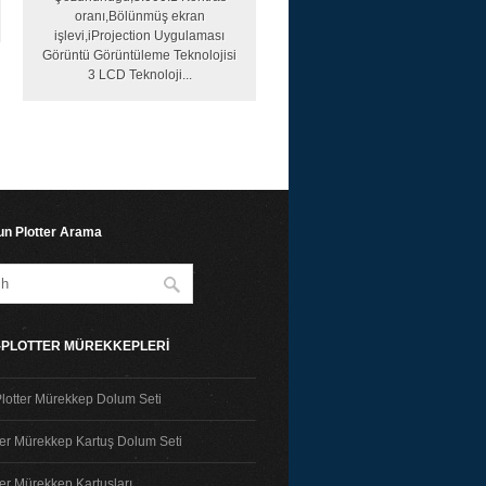
oranı,Bölünmüş ekran
işlevi,iProjection Uygulaması
Görüntü Görüntüleme Teknolojisi
3 LCD Teknoloji...
n Plotter Arama
T-PLOTTER MÜREKKEPLERİ
lotter Mürekkep Dolum Seti
ter Mürekkep Kartuş Dolum Seti
ter Mürekkep Kartuşları