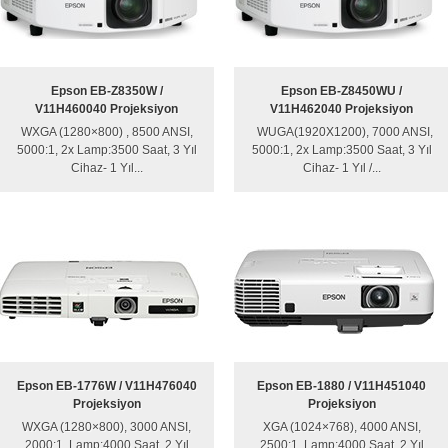
Epson EB-Z8350W /
Epson EB-Z8450WU /
V11H460040 Projeksiyon
V11H462040 Projeksiyon
WXGA (1280×800) , 8500 ANSI,
WUGA(1920X1200), 7000 ANSI,
5000:1, 2x Lamp:3500 Saat, 3 Yıl
5000:1, 2x Lamp:3500 Saat, 3 Yıl
Cihaz- 1 Yıl...
Cihaz- 1 Yıl /...
Epson EB-1776W / V11H476040
Epson EB-1880 / V11H451040
Projeksiyon
Projeksiyon
WXGA (1280×800), 3000 ANSI,
XGA (1024×768), 4000 ANSI,
2000:1, Lamp:4000 Saat, 2 Yıl
2500:1, Lamp:4000 Saat, 2 Yıl