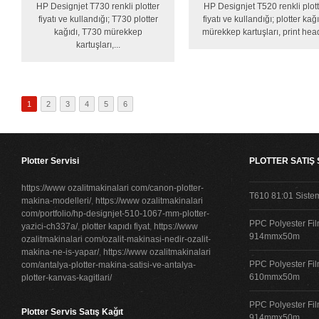
HP Designjet T730 renkli plotter
HP Designjet T520 renkli plot
fiyatı ve kullandığı; T730 plotter
fiyatı ve kullandığı; plotter kağı
kağıdı, T730 mürekkep
mürekkep kartuşları, print head
kartuşları,...
1
2
3
4
5
6
Plotter Servisi
PLOTTER SATIŞ
https://www ozalitmakinalari com/canon-plotter-
T610 81:01 Siste
makina-modelleri/
,
https://www ozalitmakinalari
com/portfolio/hp-designjet-510-1067-mm-plotter-
PPC Polyester Fil
yazici-ch337a/
,
plotter kapıdı fiyat
,
https://www
914mmx50m
ozalitmakinalari com/ozalit-makinasi-nedir-ozalit-
makina-ne-is-yapar/
,
https://www ozalitmakinalari
PPC Polyester Fil
com/antalya-plotter-makina-satisi-ve-antalya-
610mmx50m
plotter-kanvas-kagitlari/
PPC Polyester Fil
Plotter Servis Satış Kağıt
914mmx50m