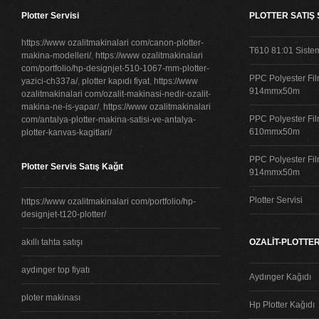
Plotter Servisi
PLOTTER SATIŞ
https://www ozalitmakinalari com/canon-plotter-
T610 81:01 Siste
makina-modelleri/
,
https://www ozalitmakinalari
com/portfolio/hp-designjet-510-1067-mm-plotter-
PPC Polyester Fil
yazici-ch337a/
,
plotter kapıdı fiyat
,
https://www
914mmx50m
ozalitmakinalari com/ozalit-makinasi-nedir-ozalit-
makina-ne-is-yapar/
,
https://www ozalitmakinalari
PPC Polyester Fil
com/antalya-plotter-makina-satisi-ve-antalya-
610mmx50m
plotter-kanvas-kagitlari/
PPC Polyester Fil
Plotter Servis Satış Kağıt
914mmx50m
Plotter Servisi
https://www ozalitmakinalari com/portfolio/hp-
designjet-t120-plotter/
akıllı tahta satışı
OZALİT-PLOTTER
aydınger top fiyatı
Aydınger Kağıdı
ploter makinası
Hp Plotter Kağıdı