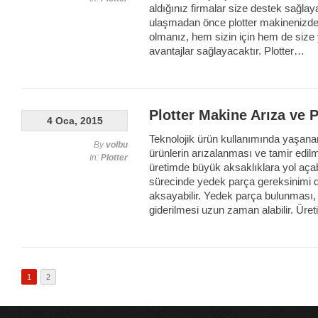
aldığınız firmalar size destek sağlay
ulaşmadan önce plotter makinenizde
olmanız, hem sizin için hem de size
avantajlar sağlayacaktır. Plotter…
Plotter Makine Arıza ve 
4 Oca, 2015
Teknolojik ürün kullanımında yaşanan 
By
volbu
ürünlerin arızalanması ve tamir edil
In:
Plotter
üretimde büyük aksaklıklara yol açabi
sürecinde yedek parça gereksinimi de
aksayabilir. Yedek parça bulunması, 
giderilmesi uzun zaman alabilir. Ür
1
2