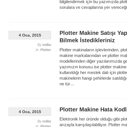
bilgilendirmek için bu yazımızda plott
sorulara ve cevaplarına yer vereceğ
Plotter Makine Satışı Ya
4 Oca, 2015
Bilmek İstedikleriniz
By
volbu
Plotter makinaların işlevlerinden, plo
In:
Plotter
makine markalarından ve plotter makin
modellerinden diğer yazılarımızda g
yazımızın konusu ise plotter makine s
kullanıldığı her meslek dalı için plott
makinelerin hangi şehirlerde satıldığı
ne tür…
Plotter Makine Hata Kodl
4 Oca, 2015
Elektronik her üründe olduğu gibi plo
By
volbu
arızayla karışılaşılabiliyor. Plotter 
In:
Plotter