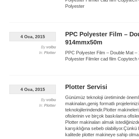
Polyester Filmler cad film Copytech
Polyester
PPC Polyester Film – Do
4 Oca, 2015
914mmx50m
By
volbu
PPC Polyester Film – Double Mat –
In:
Plotter
Polyester Filmler cad film Copytech
Plotter Servisi
4 Oca, 2015
Günümüz teknoloji üretiminde önemli 
By
volbu
makinaları,geniş formatlı projelerini
In:
Plotter
teknolojilerindendir.Plotter makinele
ofislerinin ve birçok baskılama ofisleri
Plotter makinaları almak istediğiniz
karışıklığına sebeb olabiliyor.Çünkü 
kalitede plotter makineye sahip olmak