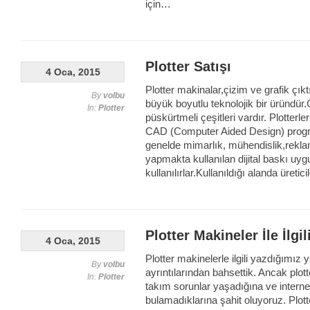
için…
Plotter Satışı
4 Oca, 2015
Plotter makinalar,çizim ve grafik çık
By
volbu
büyük boyutlu teknolojik bir üründ
In:
Plotter
püskürtmeli çeşitleri vardır. Plotter
CAD (Computer Aided Design) program
genelde mimarlık, mühendislik,rekla
yapmakta kullanılan dijital baskı uy
kullanılırlar.Kullanıldığı alanda üret
Plotter Makineler İle İlgi
4 Oca, 2015
Plotter makinelerle ilgili yazdığımız
By
volbu
ayrıntılarından bahsettik. Ancak plott
In:
Plotter
takım sorunlar yaşadığına ve internet ü
bulamadıklarına şahit oluyoruz. Plott