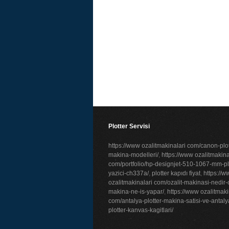
Plotter Servisi
https://www ozalitmakinalari com/canon-plot
makina-modelleri/
,
https://www ozalitmakina
com/portfolio/hp-designjet-510-1067-mm-plo
yazici-ch337a/
,
plotter kapıdı fiyat
,
https://
ozalitmakinalari com/ozalit-makinasi-nedir-o
makina-ne-is-yapar/
,
https://www ozalitmaki
com/antalya-plotter-makina-satisi-ve-antaly
plotter-kanvas-kagitlari/