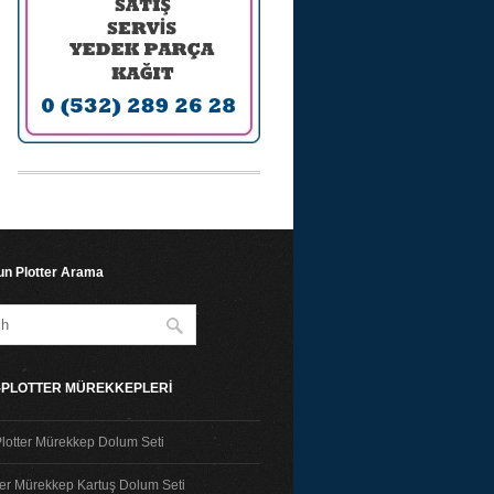
n Plotter Arama
T-PLOTTER MÜREKKEPLERİ
lotter Mürekkep Dolum Seti
ter Mürekkep Kartuş Dolum Seti