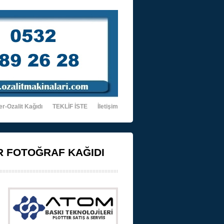
er-Ozalit Kağıdı
TEKLİF İSTE
İletişim
R FOTOĞRAF KAĞIDI