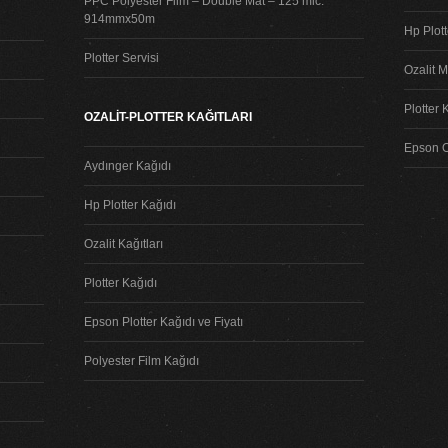
PPC Polyester Film – Double Mat – 125 mic.
914mmx50m
Hp Plot
Plotter Servisi
Ozalit M
Plotter 
OZALİT-PLOTTER KAĞITLARI
Epson Or
Aydınger Kağıdı
Hp Plotter Kağıdı
Ozalit Kağıtları
Plotter Kağıdı
Epson Plotter Kağıdı ve Fiyatı
Polyester Film Kağıdı