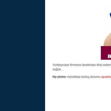
Yurtdışından firmamız tarafından ithal edilen
sağlar…
Hp plotter
mürekkep kartuş dolumu
uyumlu