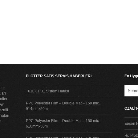
PLOTTER SATIŞ SERVİS HABERLERİ
En Uygu
ter-
T610 81:01 Sistem Hatası
lari
tter-
PPC Polyester Film – Double Mat – 150 mic.
www
OZALİ
914mmx50m
zalit-
nalari
PPC Polyester Film – Double Mat – 150 mic.
a-
Epson P
610mmx50m
Hp Plot