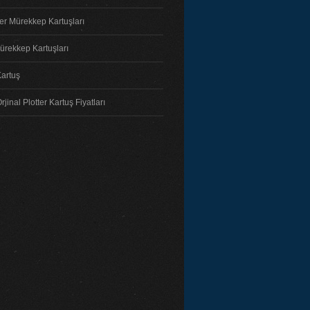
ter Mürekkep Kartuşları
ürekkep Kartuşları
Kartuş
jinal Plotter Kartuş Fiyatları