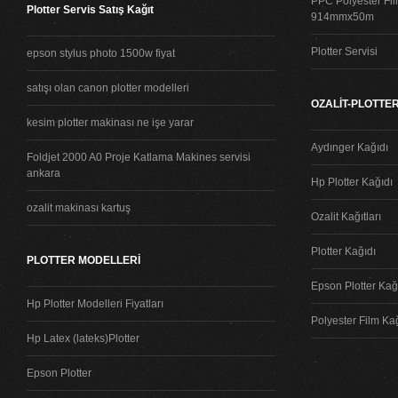
PPC Polyester Fil
Plotter Servis Satış Kağıt
914mmx50m
Plotter Servisi
epson stylus photo 1500w fiyat
satışı olan canon plotter modelleri
OZALİT-PLOTTER
kesim plotter makinası ne işe yarar
Aydınger Kağıdı
Foldjet 2000 A0 Proje Katlama Makines servisi
ankara
Hp Plotter Kağıdı
ozalit makinası kartuş
Ozalit Kağıtları
Plotter Kağıdı
PLOTTER MODELLERİ
Epson Plotter Kağı
Hp Plotter Modelleri Fiyatları
Polyester Film Ka
Hp Latex (lateks)Plotter
Epson Plotter