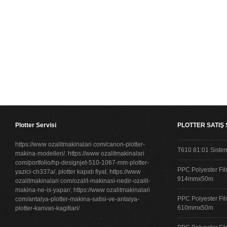
Plotter Servisi
PLOTTER SATIŞ
https://www ozalitmakinalari com/canon-plotter-
T610 81:01 Siste
makina-modelleri/
,
https://www ozalitmakinalari
com/portfolio/hp-designjet-510-1067-mm-plotter-
PPC Polyester Fil
yazici-ch337a/
,
plotter kapıdı fiyat
,
https://www
914mmx50m
ozalitmakinalari com/ozalit-makinasi-nedir-ozalit-
makina-ne-is-yapar/
,
https://www ozalitmakinalari
PPC Polyester Fil
com/antalya-plotter-makina-satisi-ve-antalya-
610mmx50m
plotter-kanvas-kagitlari/