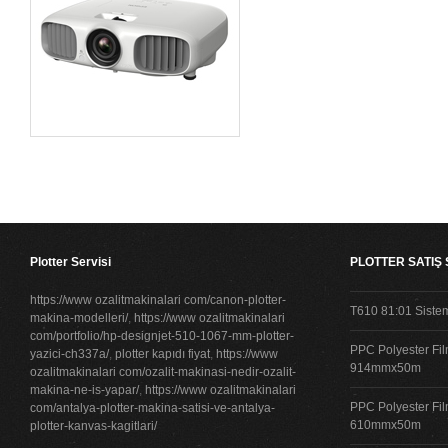
Plotter Servisi
PLOTTER SATIŞ
https://www ozalitmakinalari com/canon-plotter-
T610 81:01 Siste
makina-modelleri/
,
https://www ozalitmakinalari
com/portfolio/hp-designjet-510-1067-mm-plotter-
PPC Polyester Fil
yazici-ch337a/
,
plotter kapıdı fiyat
,
https://www
914mmx50m
ozalitmakinalari com/ozalit-makinasi-nedir-ozalit-
makina-ne-is-yapar/
,
https://www ozalitmakinalari
PPC Polyester Fil
com/antalya-plotter-makina-satisi-ve-antalya-
610mmx50m
plotter-kanvas-kagitlari/