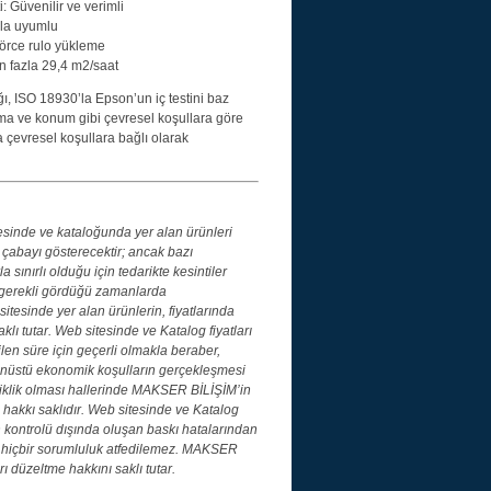
 Güvenilir ve verimli
rla uyumlu
törce rulo yükleme
n fazla 29,4 m2/saat
, ISO 18930’la Epson’un iç testini baz
ma ve konum gibi çevresel koşullara göre
 çevresel koşullara bağlı olarak
inde ve kataloğunda yer alan ürünleri
ü çabayı gösterecektir; ancak bazı
 sınırlı olduğu için tedarikte kesintiler
 gerekli gördüğü zamanlarda
itesinde yer alan ürünlerin, fiyatlarında
klı tutar. Web sitesinde ve Katalog fiyatları
ilen süre için geçerli olmakla beraber,
nüstü ekonomik koşulların gerçekleşmesi
şiklik olması hallerinde MAKSER BİLİŞİM’in
 hakkı saklıdır. Web sitesinde ve Katalog
kontrolü dışında oluşan baskı hatalarından
hiçbir sorumluluk atfedilemez. MAKSER
 düzeltme hakkını saklı tutar.