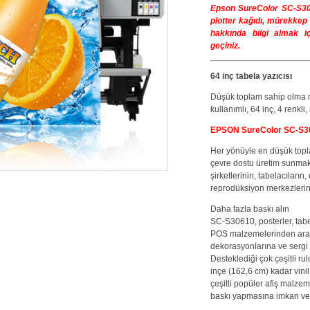
Epson
SureColor SC-S306
plotter kağıdı, mürekkep 
hakkında bilgi almak iç
geçiniz.
64 inç tabela yazıcısı
Düşük toplam sahip olma ma
kullanımlı, 64 inç, 4 renkl
EPSON SureColor SC-S30610
Her yönüyle en düşük topl
çevre dostu üretim sunma
şirketlerinin, tabelacıların
reprodüksiyon merkezlerini
Daha fazla baskı alın
SC-S30610, posterler, tabel
POS malzemelerinden araç
dekorasyonlarına ve sergi t
Desteklediği çok çeşitli ru
inçe (162,6 cm) kadar vinil
çeşitli popüler afiş malzem
baskı yapmasına imkan ver