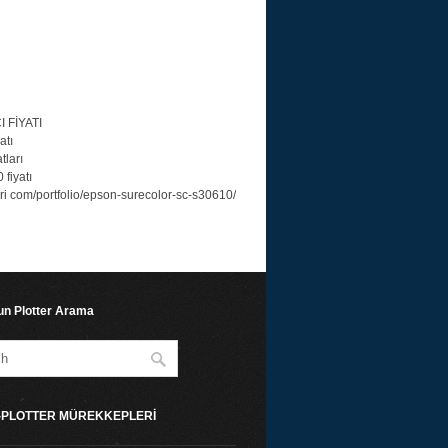
 FİYATI
atı
tları
fiyatı
ri com/portfolio/epson-surecolor-sc-s30610/
n Plotter Arama
T-PLOTTER MÜREKKEPLERİ