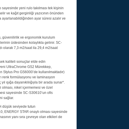
o sayesinde yeni rulo takılması tek kişinin
gelir ve kağıt gerginliği yazıcının önünden
a ayarlanabildiğinden ayar süresi azalır ve
, güvenilirlik ve ergonomik kurulum
erinin üstesinden kolaylıkla gelinir. SC-
ı olarak 7,3 m2/saat ila 29,4 m2/saat
ek kaliteli sonuçlar elde edin
yeni UltraChrome GS2 Mürekkep,
 Stylus Pro GS6000’de kullanılmaktadır)
sarı renk formülasyonu ve laminasyon
ıl ışığa dayanıklılığıyla bir arada sunar*.
olması, nikel içermemesi ve özel
esi sayesinde SC-S30610’un ofis
i sağlar.
iyi düşük seviyede tutun
610, ENERGY STAR onaylı olması sayesinde
asının yanı sıra çevreye olan etkileri de