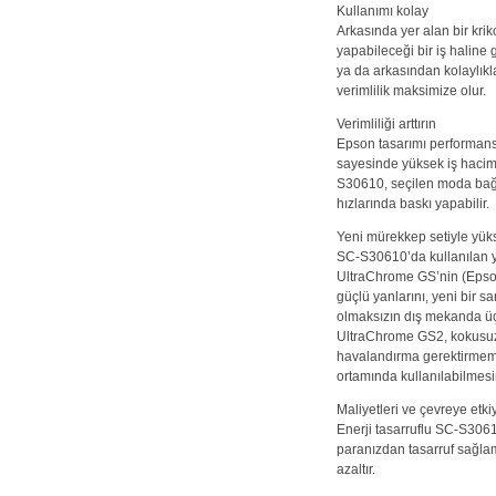
Kullanımı kolay
Arkasında yer alan bir krik
yapabileceği bir iş haline 
ya da arkasından kolaylıkl
verimlilik maksimize olur.
Verimliliği arttırın
Epson tasarımı performans
sayesinde yüksek iş haciml
S30610, seçilen moda bağl
hızlarında baskı yapabilir.
Yeni mürekkep setiyle yüks
SC-S30610’da kullanılan 
UltraChrome GS’nin (Epson
güçlü yanlarını, yeni bir 
olmaksızın dış mekanda üç y
UltraChrome GS2, kokusuz 
havalandırma gerektirmem
ortamında kullanılabilmesin
Maliyetleri ve çevreye etk
Enerji tasarruflu SC-S30
paranızdan tasarruf sağlam
azaltır.