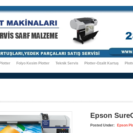
Plotter
Folyo Kesim Plotter
Teknik Servis
Plotter-Ozalit Kartuş
Plott
Epson SureC
Posted Under:
Epson Plo