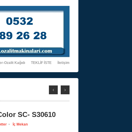
er-Ozalit Kağıdı
TEKLİF İSTE
İletişim
olor SC- S30610
tter
İç Mekan