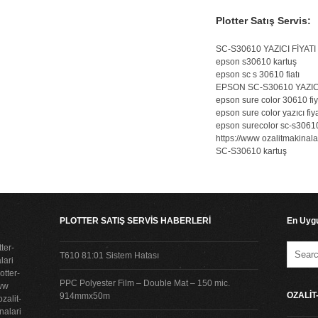
Plotter Satış Servis:
SC-S30610 YAZICI FİYATI
epson s30610 kartuş
epson sc s 30610 fiatı
EPSON SC-S30610 YAZICI
epson sure color 30610 fiy
epson sure color yazıcı fiya
epson surecolor sc-s30610 
https://www ozalitmakinala
SC-S30610 kartuş
PLOTTER SATIŞ SERVİS HABERLERİ
En Uygu
ter-
T610 81:01 Sistem Hatası
lari
tter-
PPC Polyester Film – Double Mat – 150 mic.
www
OZALİ
914mmx50m
zalit-
nalari