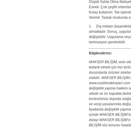
Düşük Sahip Olma Maliyeti:
Esnek: Çok çeşitli ortamla
Kolay kullanım: Tek opera
Verimli: Taslak modunda e
1. Dış mekan dayanıklılığı
almaktadır. Sonuç, uygula
değişebilir. Uygulama veya
laminasyon gerekebilir.
Bilgilendirme:
MAKSER BİLİŞİM, web sites
tedarik etmek için her türl
durumlarda ürünler stoklarla
olabilir. MAKSER BİLİŞİM
www.ozalitmakinalari.com s
değişiklik yapma hakkını sa
sitede ve ön kapakta belirt
kontrolümüz dışında olağa
ve vergi yasalarında deği
fiyatlarda değişiklik yapma
içinde MAKSER BİLİŞİM’in 
dolayı MAKSER BİLİŞİM’e 
BİLİŞİM söz konusu hataları