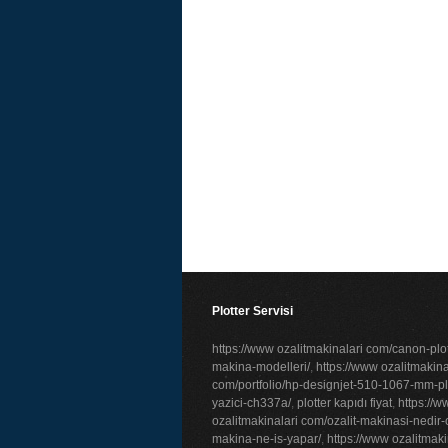
Plotter Servisi
https://www ozalitmakinalari com/canon-plot
makina-modelleri/
,
https://www ozalitmakina
com/portfolio/hp-designjet-510-1067-mm-plo
yazici-ch337a/
,
plotter kapıdı fiyat
,
https://
ozalitmakinalari com/ozalit-makinasi-nedir-o
makina-ne-is-yapar/
,
https://www ozalitmaki