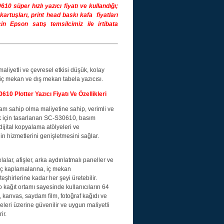
10 süper hızlı yazıcı
fiyatı ve kullandığı;
kartuşları, print head baskı kafa fiyatları
in Epson satış temsilcimiz ile irtibata
liyetli ve çevresel etkisi düşük, kolay
i, iç mekan ve dış mekan tabela yazıcısı.
 Plotter Yazıcı Fiyatı Ve Özellikleri
am sahip olma maliyetine sahip, verimli ve
k için tasarlanan SC-S30610, basım
, dijital kopyalama atölyeleri ve
n hizmetlerini genişletmesini sağlar.
alar, afişler, arka aydınlatmalı paneller ve
 kaplamalarına, iç mekan
eşhirlerine kadar her şeyi üretebilir.
lo kağıt ortamı sayesinde kullanıcıların 64
, kanvas, saydam film, fotoğraf kağıdı ve
eleri üzerine güvenilir ve uygun maliyetli
ir.