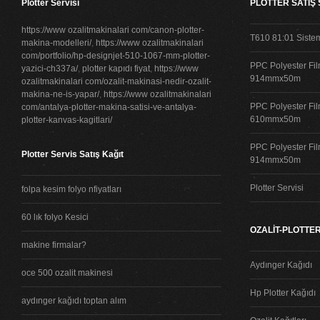
Plotter Servisi
PLOTTER SATIŞ
https://www ozalitmakinalari com/canon-plotter-
T610 81:01 Siste
makina-modelleri/
,
https://www ozalitmakinalari
com/portfolio/hp-designjet-510-1067-mm-plotter-
PPC Polyester Fil
yazici-ch337a/
,
plotter kapıdı fiyat
,
https://www
914mmx50m
ozalitmakinalari com/ozalit-makinasi-nedir-ozalit-
makina-ne-is-yapar/
,
https://www ozalitmakinalari
PPC Polyester Fil
com/antalya-plotter-makina-satisi-ve-antalya-
610mmx50m
plotter-kanvas-kagitlari/
PPC Polyester Fil
Plotter Servis Satış Kağıt
914mmx50m
Plotter Servisi
folpa kesim folyo nfiyatları
60 lık folyo Kesici
OZALİT-PLOTTER
makine firmalar?
Aydınger Kağıdı
oce 500 ozalit makinesi
Hp Plotter Kağıdı
aydınger kağıdı toptan alım