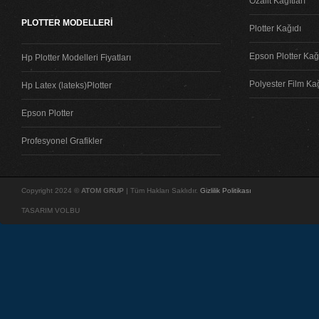
Ozalit Kağıtları
PLOTTER MODELLERİ
Plotter Kağıdı
Epson Plotter Kağı
Hp Plotter Modelleri Fiyatları
Polyester Film Ka
Hp Latex (lateks)Plotter
Epson Plotter
Profesyonel Grafikler
Copyright 2024 ©
ATOM GRUP
| Tüm Hakları Saklıdır.
Gizlilik Politikası
TASARIM VOLBU