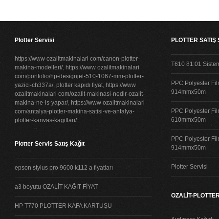
Plotter Servisi
PLOTTER SATIŞ
https://www ozalitmakinalari com/canon-plotter-
T610 81:01 Siste
makina-modelleri/
,
https://www ozalitmakinalari
com/portfolio/hp-designjet-510-1067-mm-plotter-
PPC Polyester Fil
yazici-ch337a/
,
plotter kapıdı fiyat
,
https://www
914mmx50m
ozalitmakinalari com/ozalit-makinasi-nedir-ozalit-
makina-ne-is-yapar/
,
https://www ozalitmakinalari
PPC Polyester Fil
com/antalya-plotter-makina-satisi-ve-antalya-
610mmx50m
plotter-kanvas-kagitlari/
PPC Polyester Fil
Plotter Servis Satış Kağıt
914mmx50m
Plotter Servisi
epson stylus pro 9600 k112 a fiyatları
a3 boyutu OZALİT KAĞIT FİYAT
OZALİT-PLOTTER
HP T770 PLOTTER KAFA KARTUŞU