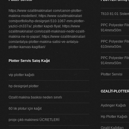
https://www ozalitmakinalari com/canon-plotter-
T610 81:01 Siste
makina-modelleri/
,
https://www ozalitmakinalari
com/portfolio/hp-designjet-510-1067-mm-plotter-
PPC Polyester Fil
yazici-ch337a/
,
plotter kapıdı fiyat
,
https://www
914mmx50m
ozalitmakinalari com/ozalit-makinasi-nedir-ozalit-
makina-ne-is-yapar/
,
https://www ozalitmakinalari
PPC Polyester Fil
com/antalya-plotter-makina-satisi-ve-antalya-
610mmx50m
plotter-kanvas-kagitlari/
PPC Polyester Fil
Plotter Servis Satış Kağıt
914mmx50m
Plotter Servisi
vip plotter kağıdı
hp designjet plotter
OZALİT-PLOTTER
Ozalit makina baskısı neden sınırlı
Aydınger Kağıdı
60 lık plotur için kağıt
Hp Plotter Kağıdı
proje çıktı makinesi ÜCRETLERİ
Ozalit Kağıtları