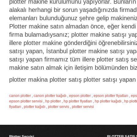
plotter makine kurulumunu yapıyorlar. Bunların 
alakalı herhangi bir sorun yaşadığınızda firma
elemanları bulunduğunuz şehre gelip makinenizde
Plotter makine satın almadan önce, eğer kendi 
firma bulamadıysanız; plotter makine satışı ya
illere plotter makine gönderdiğini öğrenebilirsin
satışı yapan, İstanbul plotter makine satışı yap
satışı yapan firmamız tüm illere plotter satış s
makine satın almak için iletişim bölümünden bize
plotter makina plotter satış plotter satışı yapan i
canon plotter
,
canon plotter kağıdı
,
epson plotter
,
epson plotter fiyatları
,
eps
epson plotter servisi
,
hp plotter
,
hp plotter fiyatları
,
hp plotter kağıdı
,
hp plott
fiyatları
,
plotter kağıdı
,
plotter servis
,
plotter servisi
Plotter Servisi
PLOTTER SATIŞ